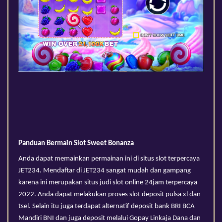
Panduan Bermain Slot Sweet Bonanza
Anda dapat memainkan permainan ini di situs slot terpercaya
JET234. Mendaftar di JET234 sangat mudah dan gampang
karena ini merupakan situs judi slot online 24jam terpercaya
2022. Anda dapat melakukan proses slot deposit pulsa xl dan
tsel. Selain itu juga terdapat alternatif deposit bank BRI BCA
Mandiri BNI dan juga deposit melalui Gopay Linkaja Dana dan