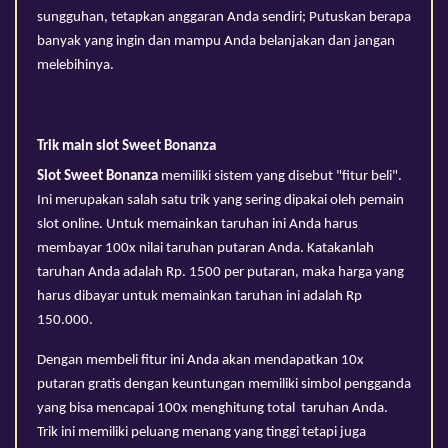
sungguhan, tetapkan anggaran Anda sendiri; Putuskan berapa
banyak yang ingin dan mampu Anda belanjakan dan jangan
melebihinya.
Trik main slot Sweet Bonanza
Slot Sweet Bonanza
memiliki sistem yang disebut "fitur beli".
Ini merupakan salah satu trik yang sering dipakai oleh pemain
slot online. Untuk memainkan taruhan ini Anda harus
membayar 100x nilai taruhan putaran Anda. Katakanlah
taruhan Anda adalah Rp. 1500 per putaran, maka harga yang
harus dibayar untuk memainkan taruhan ini adalah Rp
150.000.
Dengan membeli fitur ini Anda akan mendapatkan 10x
putaran gratis dengan keuntungan memiliki simbol pengganda
yang bisa mencapai 100x menghitung total taruhan Anda.
Trik ini memiliki peluang menang yang tinggi tetapi juga