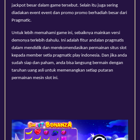
jackpot besar dalam game tersebut. Selain itu juga sering
diadakan event event dan promo promo berhadiah besar dari
Pragmatic.
Untuk lebih memahami game ini, sebaiknya mainkan versi
demonya terlebih dahulu. Ini adalah fitur andalan pragmatis
dalam mendidik dan merekomendasikan permainan situs slot
kepada member setia pragmatic play indonesia. Dan jika anda
sudah siap dan paham, anda bisa langsung bermain dengan
taruhan uang asli untuk memenangkan setiap putaran
permainan mesin slot ini.