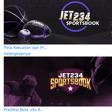
Peta Kekuatan dan Pr...
Selengkapnya
Prediksi Bola Jitu A...