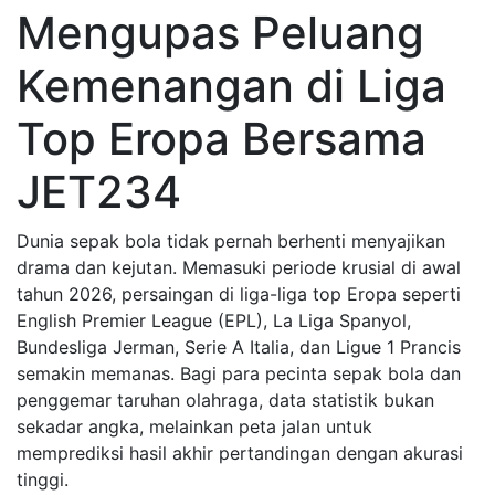
Mengupas Peluang
Kemenangan di Liga
Top Eropa Bersama
JET234
Dunia sepak bola tidak pernah berhenti menyajikan
drama dan kejutan. Memasuki periode krusial di awal
tahun 2026, persaingan di liga-liga top Eropa seperti
English Premier League (EPL), La Liga Spanyol,
Bundesliga Jerman, Serie A Italia, dan Ligue 1 Prancis
semakin memanas. Bagi para pecinta sepak bola dan
penggemar taruhan olahraga, data statistik bukan
sekadar angka, melainkan peta jalan untuk
memprediksi hasil akhir pertandingan dengan akurasi
tinggi.