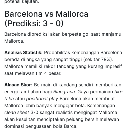
potensi kejutan.
Barcelona vs Mallorca
(Prediksi: 3 - 0)
Barcelona diprediksi akan berpesta gol saat menjamu
Mallorca.
Analisis Statistik:
Probabilitas kemenangan Barcelona
berada di angka yang sangat tinggi (sekitar 78%).
Mallorca memiliki rekor tandang yang kurang impresif
saat melawan tim 4 besar.
Alasan Skor:
Bermain di kandang sendiri memberikan
energi tambahan bagi
Blaugrana
. Gaya permainan
tiki-
taka
atau
positional play
Barcelona akan membuat
Mallorca lebih banyak mengejar bola. Kemenangan
clean sheet
3-0 sangat realistis mengingat Mallorca
akan kesulitan menciptakan peluang bersih melawan
dominasi penguasaan bola Barca.