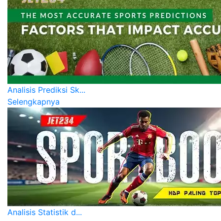
Analisis Prediksi Sk...
Selengkapnya
Analisis Statistik d...