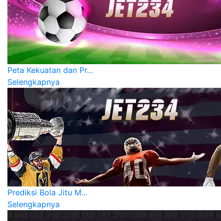
Peta Kekuatan dan Pr...
Selengkapnya
Prediksi Bola Jitu M...
Selengkapnya