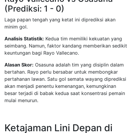
(Prediksi: 1 - 0)
Laga papan tengah yang ketat ini diprediksi akan
minim gol.
Analisis Statistik:
Kedua tim memiliki kekuatan yang
seimbang. Namun, faktor kandang memberikan sedikit
keuntungan bagi Rayo Vallecano.
Alasan Skor:
Osasuna adalah tim yang disiplin dalam
bertahan. Rayo perlu bersabar untuk membongkar
pertahanan lawan. Satu gol semata wayang diprediksi
akan menjadi penentu kemenangan, kemungkinan
besar terjadi di babak kedua saat konsentrasi pemain
mulai menurun.
Ketajaman Lini Depan di