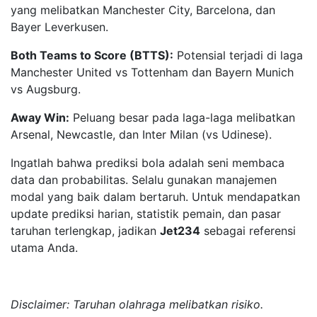
yang melibatkan Manchester City, Barcelona, dan
Bayer Leverkusen.
Both Teams to Score (BTTS):
Potensial terjadi di laga
Manchester United vs Tottenham dan Bayern Munich
vs Augsburg.
Away Win:
Peluang besar pada laga-laga melibatkan
Arsenal, Newcastle, dan Inter Milan (vs Udinese).
Ingatlah bahwa prediksi bola adalah seni membaca
data dan probabilitas. Selalu gunakan manajemen
modal yang baik dalam bertaruh. Untuk mendapatkan
update prediksi harian, statistik pemain, dan pasar
taruhan terlengkap, jadikan
Jet234
sebagai referensi
utama Anda.
Disclaimer: Taruhan olahraga melibatkan risiko.