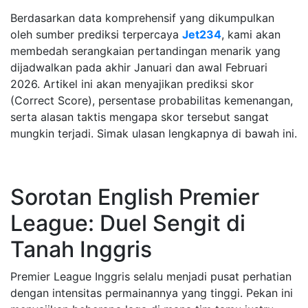
Berdasarkan data komprehensif yang dikumpulkan
oleh sumber prediksi terpercaya
Jet234
, kami akan
membedah serangkaian pertandingan menarik yang
dijadwalkan pada akhir Januari dan awal Februari
2026. Artikel ini akan menyajikan prediksi skor
(Correct Score), persentase probabilitas kemenangan,
serta alasan taktis mengapa skor tersebut sangat
mungkin terjadi. Simak ulasan lengkapnya di bawah ini.
Sorotan English Premier
League: Duel Sengit di
Tanah Inggris
Premier League Inggris selalu menjadi pusat perhatian
dengan intensitas permainannya yang tinggi. Pekan ini