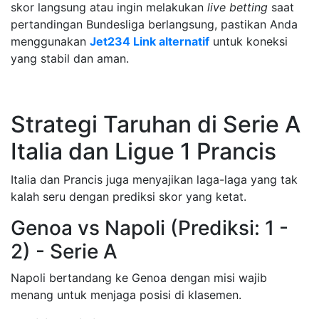
skor langsung atau ingin melakukan
live betting
saat
pertandingan Bundesliga berlangsung, pastikan Anda
menggunakan
Jet234 Link alternatif
untuk koneksi
yang stabil dan aman.
Strategi Taruhan di Serie A
Italia dan Ligue 1 Prancis
Italia dan Prancis juga menyajikan laga-laga yang tak
kalah seru dengan prediksi skor yang ketat.
Genoa vs Napoli (Prediksi: 1 -
2) - Serie A
Napoli bertandang ke Genoa dengan misi wajib
menang untuk menjaga posisi di klasemen.