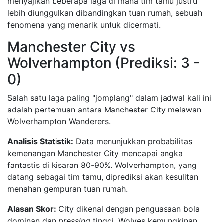
menyajikan beberapa laga di mana tim tamu justru
lebih diunggulkan dibandingkan tuan rumah, sebuah
fenomena yang menarik untuk dicermati.
Manchester City vs
Wolverhampton (Prediksi: 3 -
0)
Salah satu laga paling "jomplang" dalam jadwal kali ini
adalah pertemuan antara Manchester City melawan
Wolverhampton Wanderers.
Analisis Statistik:
Data menunjukkan probabilitas
kemenangan Manchester City mencapai angka
fantastis di kisaran 80-90%. Wolverhampton, yang
datang sebagai tim tamu, diprediksi akan kesulitan
menahan gempuran tuan rumah.
Alasan Skor:
City dikenal dengan penguasaan bola
dominan dan
pressing
tinggi. Wolves kemungkinan