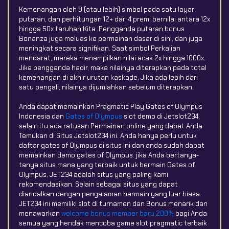
Kemenangan oleh 8 (atau lebih) simbol pada satu layar
putaran, dan perhitungan 12+ dari 4 premi bernilai antara 12x
hingga 50x taruhan Kita. Pengganda putaran bonus
Bonanza juga meluas ke permainan dasar di sini, dan juga
meningkat secara signifikan. Saat simbol Perkalian
mendarat, mereka menampilkan nilai acak 2x hingga 1000x.
Jika pengganda hadir, maka nilainya diterapkan pada total
kemenangan di akhir urutan kaskade. Jika ada lebih dari
satu pengali, nilainya dijumlahkan sebelum diterapkan.
Anda dapat memainkan Pragmatic Play Gates of Olympus
Indonesia dan
Gates of Olympus
slot demo di Jetslot234,
selain itu ada ratusan Permainan online yang dapat Anda
Temukan di Situs Jetslot234 ini. Anda hanya perlu untuk
daftar gates of Olympus di situs ini dan anda sudah dapat
memainkan demo gates of Olympus. jika Anda bertanya-
tanya situs mana yang terbaik untuk bermain Gates of
Olympus, JET234 adalah situs yang paling kami
rekomendasikan. Selain sebagai situs yang dapat
diandalkan dengan pengalaman bermain yang luar biasa.
JET234 ini memiliki slot di turnamen dan Bonus menarik dan
menawarkan
welcome bonus member baru 200%
bagi Anda
semua yang hendak mencoba game slot pragmatic terbaik