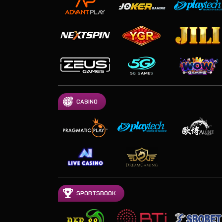
CASINO
SPORTSBOOK