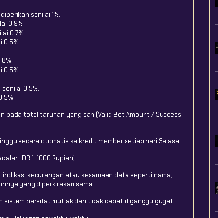
diberikan senilai 1%.
lai 0.9%
lai 0.7%.
ai 0.5%
0.8%.
i 0.5%.
senilai 0.5%.
0.5%.
an pada total taruhan yang sah (Valid Bet Amount / Success
minggu secara otomatis ke kredit member setiap hari Selasa.
dalah IDR 1 (1000 Rupiah).
t indikasi kecurangan atau kesamaan data seperti nama,
lainnya yang diperkirakan sama.
h sistem bersifat mutlak dan tidak dapat diganggu gugat.