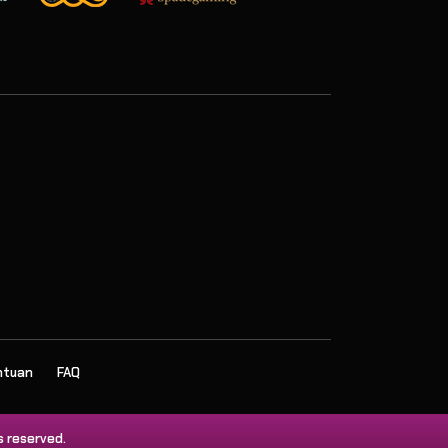
ntuan
FAQ
s reserved.