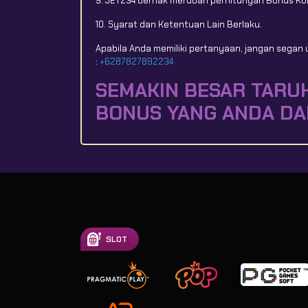
9. JET234 berhak merubah perhitungan Bonus Kom
10. Syarat dan Ketentuan Lain Berlaku.
Apabila Anda memiliki pertanyaan, jangan segan
:
+6287827892234
SEMAKIN BESAR TARU
BONUS YANG ANDA DA
SLOT